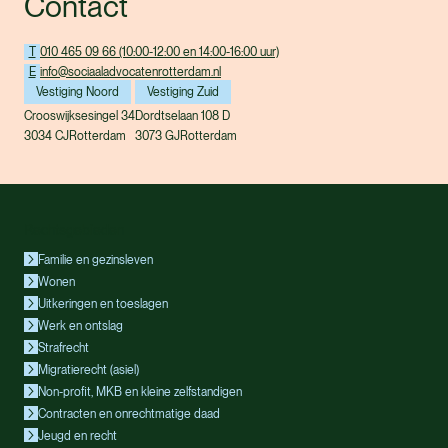
Contact
T
010 465 09 66 (10:00-12:00 en 14:00-16:00 uur)
E
info@sociaaladvocatenrotterdam.nl
Vestiging Noord
Vestiging Zuid
Crooswijksesingel 34
Dordtselaan 108 D
3034 CJ
Rotterdam
3073 GJ
Rotterdam
Rechtsgebieden
Familie en gezinsleven
Wonen
Uitkeringen en toeslagen
Werk en ontslag
Strafrecht
Migratierecht (asiel)
Non-profit, MKB en kleine zelfstandigen
Contracten en onrechtmatige daad
Jeugd en recht