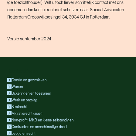
(de toezichthouder). Wilt u toch liever schriftelijk contact met ons
opnemen, dan kunt u een brief schrijven naar: Sociaal Advocaten
Rotterdam,Crooswijksesingel 34, 3034 CJ in Rotterdam.
Versie september 2024
Rechtsgebieden
Familie en gezinsleven
Wonen
Uitkeringen en toeslagen
Werk en ontslag
Strafrecht
Migratierecht (asiel)
Non-profit, MKB en kleine zelfstandigen
Contracten en onrechtmatige daad
Jeugd en recht