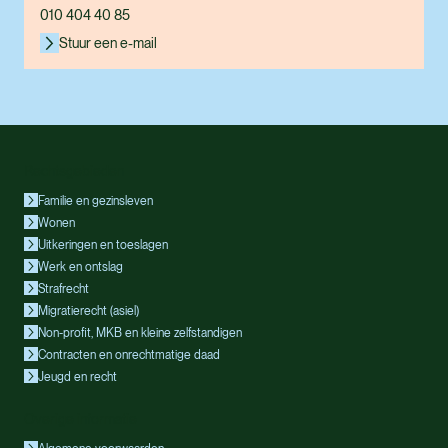
010 404 40 85
Stuur een e-mail
Rechtsgebieden
Familie en gezinsleven
Wonen
Uitkeringen en toeslagen
Werk en ontslag
Strafrecht
Migratierecht (asiel)
Non-profit, MKB en kleine zelfstandigen
Contracten en onrechtmatige daad
Jeugd en recht
Overige informatie